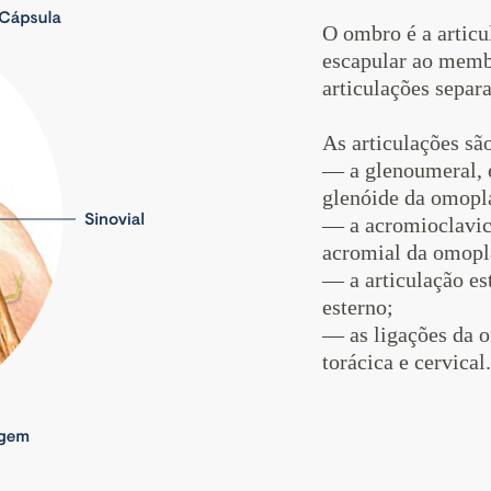
O ombro é a articu
escapular ao memb
articulações sepa
As articulações sã
— a glenoumeral, e
glenóide da omopl
— a acromioclavicu
acromial da omopl
— a articulação est
esterno;
— as ligações da 
torácica e cervical.