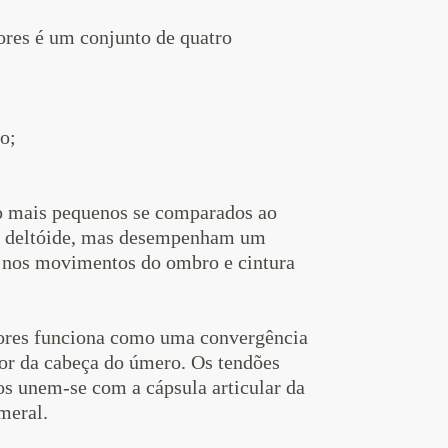
ores é um conjunto de quatro
;
o;
o mais pequenos se comparados ao
ao deltóide, mas desempenham um
 nos movimentos do ombro e cintura
ores funciona como uma convergência
or da cabeça do úmero. Os tendões
s unem-se com a cápsula articular da
meral.