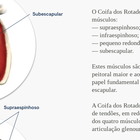
O Coifa dos Rotad
músculos:
— supraespinhoso
— infraespinhoso;
— pequeno redond
— subescapular.
Estes músculos sã
peitoral maior e 
papel fundamental
escapular.
A Coifa dos Rotad
de tendões, em red
dos quatro músculo
articulação glenou