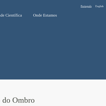
Português
English
de Cientí­fica
Onde Estamos
o do Ombro