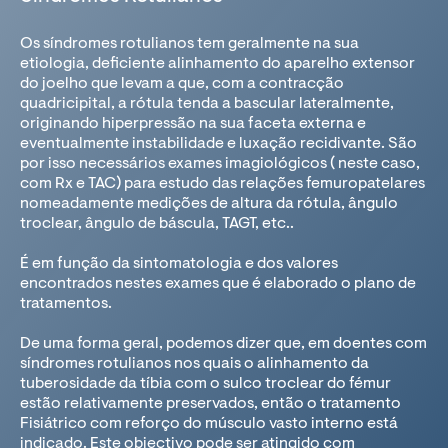
Os síndromes rotulianos tem geralmente na sua
etiologia, deficiente alinhamento do aparelho extensor
do joelho que levam a que, com a contracção
quadricipital, a rótula tenda a bascular lateralmente,
originando hiperpressão na sua faceta externa e
eventualmente instabilidade e luxação recidivante. São
por isso necessários exames imagiológicos ( neste caso,
com Rx e TAC) para estudo das relações femuropatelares
nomeadamente medições de altura da rótula, ângulo
troclear, ângulo de báscula, TAGT, etc..
É em função da sintomatologia e dos valores
encontrados nestes exames que é elaborado o plano de
tratamentos.
De uma forma geral, podemos dizer que, em doentes com
síndromes rotulianos nos quais o alinhamento da
tuberosidade da tíbia com o sulco troclear do fémur
estão relativamente preservados, então o tratamento
Fisiátrico com reforço do músculo vasto interno está
indicado. Este objectivo pode ser atingido com