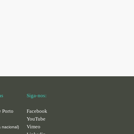
as
Siga-nos:
e Porto
Facebook
YouTube
Vimeo
 nacional)