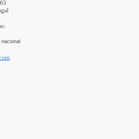
963
ugal
s:
 nacional
.com