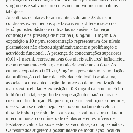
sanguíneos e salivares presentes nos indivíduos com hábitos
tabágicos.
As culturas celulares foram mantidas durante 28 dias em
condições experimentais que favorecem a diferenciação do
fenótipo osteoblástico e cultivadas na ausência (situação
controlo) e na presença de nicotina (10 ng/ml - 1 mg/ml). A
exposição a 10 ng/ml (concentração representativa dos níveis
plasmáticos) não afectou significativamente a proliferação e
actividade funcional . A presença de concentrações superiores
(0,01 -1 mg/ml, representativas dos níveis salivares) influenciou
o comportamento celular, de modo dependente da dose. As
culturas expostas a 0,01 - 0,2 mg/ ml apresentaram estimulação
da proliferação celular e da actividade de fosfatase alcalina,
associada a uma antecipação do processo de mineralização da
matriz extracelu lar. A exposição a 0,3 mg/ml causou um efeito
inibitório inicial, seguido de recuperação dos parãmetros de
crescimento e função. Na presença de concentrações superiores,
observaram-se efeitos negativos no comportamento celular
durante todo o período de incubação; as culturas apresentaram
uma diminuição do número de células aderentes, níveis de
fosfatase alcalina baixos e extensa vacuolização citoplasmática.
Os resultados sugerem a possibilidade de modulação local da