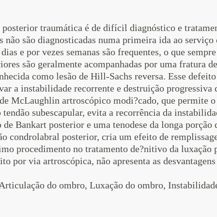
posterior traumática é de difícil diagnóstico e tratam
não são diagnosticadas numa primeira ida ao serviço 
 dias e por vezes semanas são frequentes, o que sempre
iores são geralmente acompanhadas por uma fratura de
nhecida como lesão de Hill-Sachs reversa. Esse defeit
var a instabilidade recorrente e destruição progressiva 
e McLaughlin artroscópico modi?cado, que permite o 
 tendão subescapular, evita a recorrência da instabilid
 de Bankart posterior e uma tenodese da longa porção d
ão condrolabral posterior, cria um efeito de remplissage
timo procedimento no tratamento de?nitivo da luxação p
to por via artroscópica, não apresenta as desvantagens
Articulação do ombro, Luxação do ombro, Instabilidad