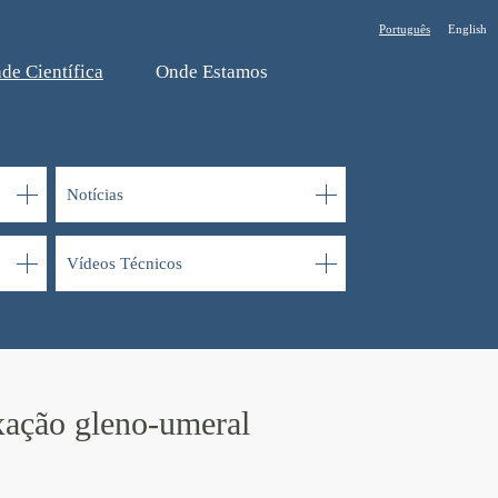
Português
English
de Cientí­fica
Onde Estamos
Notí­cias
Ví­deos Técnicos
xação gleno-umeral