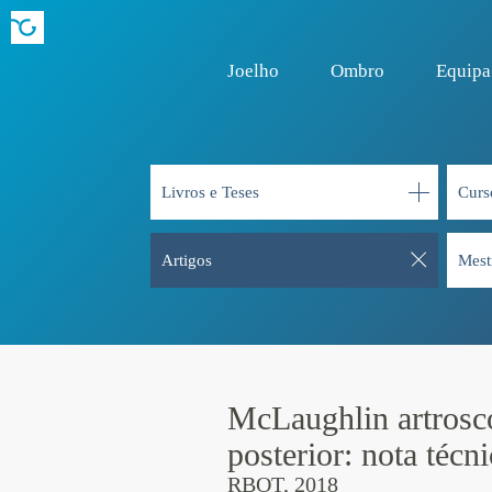
Joelho
Ombro
Equipa
Livros e Teses
Curs
Artigos
Mest
McLaughlin artrosc
posterior: nota técni
RBOT, 2018