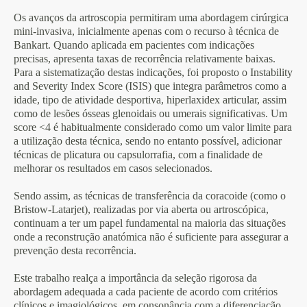
Os avanços da artroscopia permitiram uma abordagem cirúrgica
mini-invasiva, inicialmente apenas com o recurso à técnica de
Bankart. Quando aplicada em pacientes com indicações
precisas, apresenta taxas de recorrência relativamente baixas.
Para a sistematização destas indicações, foi proposto o Instability
and Severity Index Score (ISIS) que integra parâmetros como a
idade, tipo de atividade desportiva, hiperlaxidex articular, assim
como de lesões ósseas glenoidais ou umerais significativas. Um
score <4 é habitualmente considerado como um valor limite para
a utilização desta técnica, sendo no entanto possível, adicionar
técnicas de plicatura ou capsulorrafia, com a finalidade de
melhorar os resultados em casos selecionados.
Sendo assim, as técnicas de transferência da coracoide (como o
Bristow-Latarjet), realizadas por via aberta ou artroscópica,
continuam a ter um papel fundamental na maioria das situações
onde a reconstrução anatómica não é suficiente para assegurar a
prevenção desta recorrência.
Este trabalho realça a importância da seleção rigorosa da
abordagem adequada a cada paciente de acordo com critérios
clínicos e imagiológicos, em consonância com a diferenciação