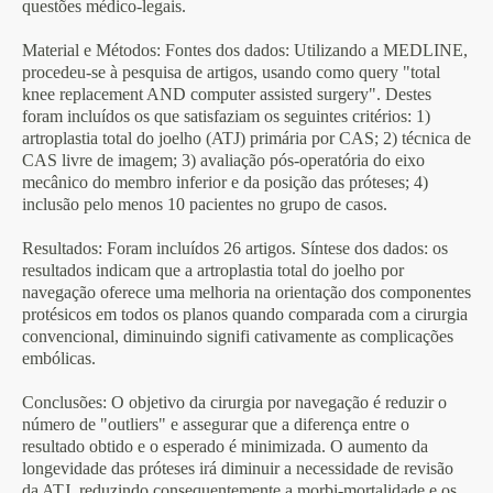
questões médico-legais.
Material e Métodos
: Fontes dos dados: Utilizando a MEDLINE,
procedeu-se à pesquisa de artigos, usando como query "total
knee replacement AND computer assisted surgery". Destes
foram incluídos os que satisfaziam os seguintes critérios: 1)
artroplastia total do joelho (ATJ) primária por CAS; 2) técnica de
CAS livre de imagem; 3) avaliação pós-operatória do eixo
mecânico do membro inferior e da posição das próteses; 4)
inclusão pelo menos 10 pacientes no grupo de casos.
Resultados
: Foram incluídos 26 artigos. Síntese dos dados: os
resultados indicam que a artroplastia total do joelho por
navegação oferece uma melhoria na orientação dos componentes
protésicos em todos os planos quando comparada com a cirurgia
convencional, diminuindo signifi cativamente as complicações
embólicas.
Conclusões
: O objetivo da cirurgia por navegação é reduzir o
número de "outliers" e assegurar que a diferença entre o
resultado obtido e o esperado é minimizada. O aumento da
longevidade das próteses irá diminuir a necessidade de revisão
da ATJ, reduzindo consequentemente a morbi-mortalidade e os